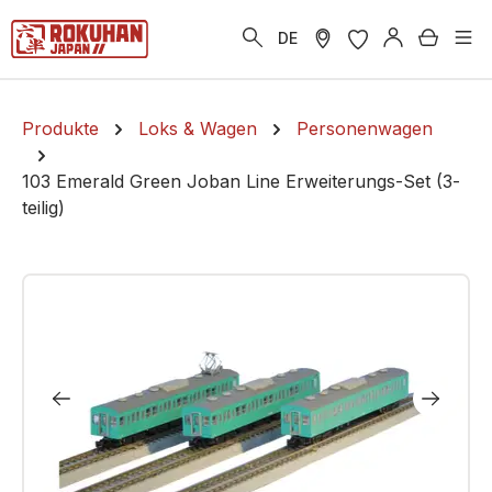
alt springen
Warenk
DE
Produkte
Loks & Wagen
Personenwagen
103 Emerald Green Joban Line Erweiterungs-Set (3-
teilig)
Bildergalerie überspringen