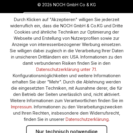
© 2026 NOCH GmbH Co & KG
Vertrag widerrufen
Aktuelle Situation
Durch Klicken auf "Akzeptieren" willigen Sie jederzeit
widerruflich ein, dass die NOCH GmbH & Co.KG und Dritte
Widerruf
Impressum
Datenschutz
Cookies und ähnliche Techniken zur Optimierung der
Webseite und Erstellung von Nutzerprofilen sowie zur
Versand und Zahlung
AGB
Cookie-Einstellungen
Anzeige von interessenbezogener Werbung einsetzen.
Barrierefreiheitserklärung
Sie willigen dabei zugleich in die Verarbeitung Ihrer Daten
in unsicheren Drittländern ein: USA. Informationen zu den
damit verbundenen Risiken finden Sie in den
Datenschutzerklärung unter 7.1.
Konfigurationsmöglichkeiten und weitere Informationen
erhalten Sie über "Mehr". Durch die Ablehnung werden
die eingesetzten Techniken, mit Ausnahme derer, die für
den Betrieb der Seiten unerlässlich sind, nicht aktiviert.
Weitere Informationen zum Verantwortlichen finden Sie im
Impressum
. Informationen zu den Verarbeitungszwecken
und Ihren Rechten, insbesondere dem Widerrufsrecht,
finden Sie in unserer
Datenschutzerklärung
.
Nur technisch notwendige