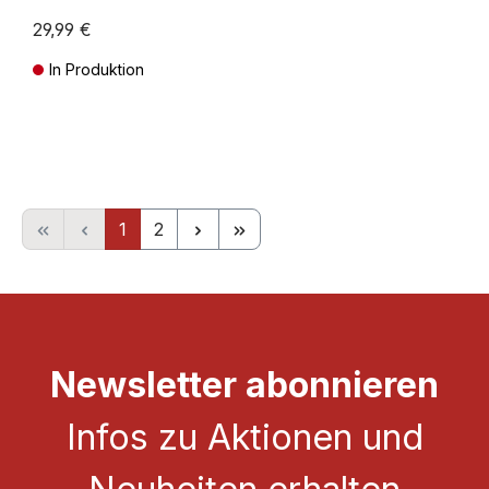
29,99 €
In Produktion
Preise inkl. MwSt. zzgl. Versandkosten
Seite
Seite
1
2
Newsletter abonnieren
Infos zu Aktionen und