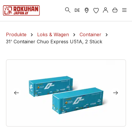
alt springen
Warenk
DE
Produkte
Loks & Wagen
Container
31' Container Chuo Express U51A, 2 Stück
Bildergalerie überspringen