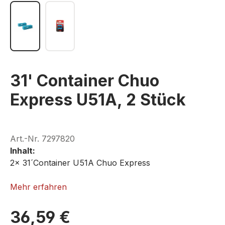
31' Container Chuo
Express U51A, 2 Stück
Art.-Nr.
7297820
Inhalt:
2x 31´Container U51A Chuo Express
ROKUHAN A102-7
Mehr erfahren
36,59 €