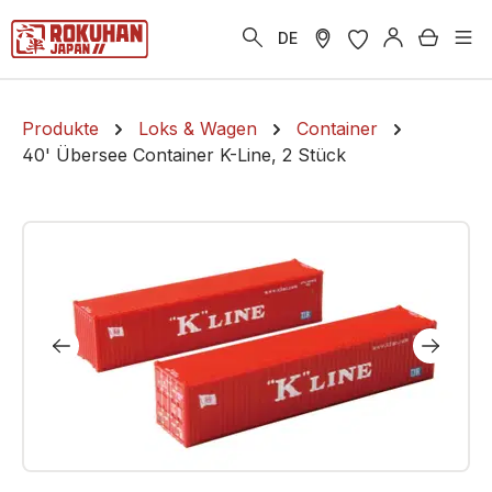
alt springen
Warenk
DE
Produkte
Loks & Wagen
Container
40' Übersee Container K-Line, 2 Stück
Bildergalerie überspringen