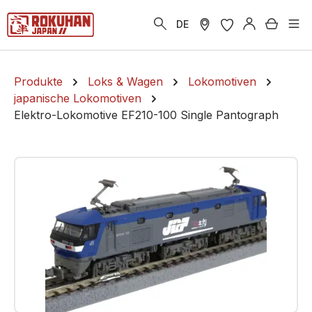
alt springen
Warenk
DE
Produkte
Loks & Wagen
Lokomotiven
japanische Lokomotiven
Elektro-Lokomotive EF210-100 Single Pantograph
Bildergalerie überspringen