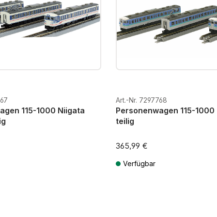
767
Art.-Nr. 7297768
gen 115-1000 Niigata
Personenwagen 115-1000 
ig
teilig
365,99 €
Verfügbar
St. zzgl. Versandkosten
Preise inkl. MwSt. zzgl. Versandkos