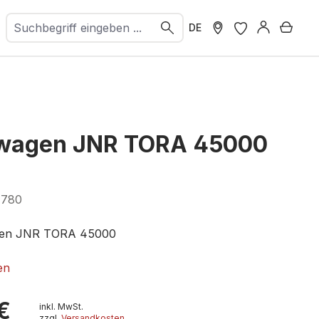
Ware
DE
wagen JNR TORA 45000
7780
gen JNR TORA 45000
025-2
en
€
inkl. MwSt.
zzgl.
Versandkosten