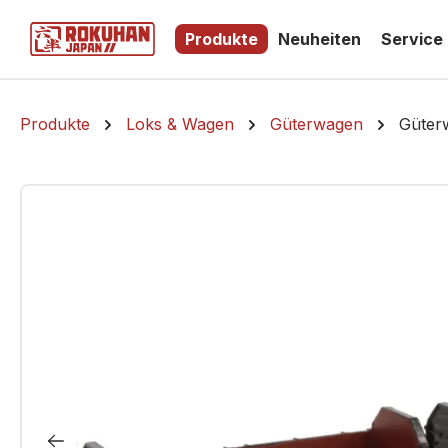
springen
Zur Hauptnavigation springen
Produkte
Neuheiten
Service
Produkte
Loks & Wagen
Güterwagen
Güter
Bildergalerie überspringen