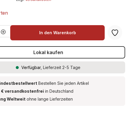
rten
Anzahl: Gib den gewünschten Wert ein 
In den Warenkorb
Lokal kaufen
Verfügbar
, Lieferzeit 2-5 Tage
indestbestellwert
Bestellen Sie jeden Artikel
 € versandkostenfrei
in Deutschland
ung Weltweit
ohne lange Lieferzeiten