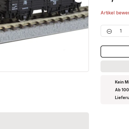
Artikel bewe
Produkt 
Kein M
Ab 100
Liefer