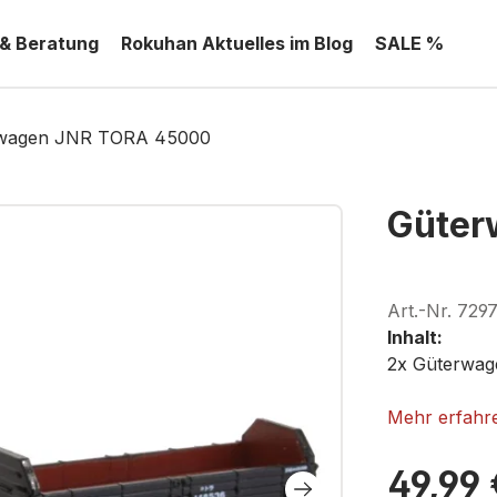
 & Beratung
Rokuhan Aktuelles im Blog
SALE %
wagen JNR TORA 45000
Güter
Art.-Nr.
729
Inhalt:
2x Güterwa
ROKUHAN T
Mehr erfahr
49,99 