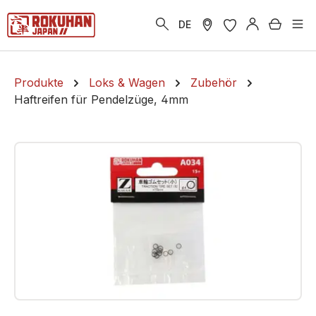
alt springen
Warenk
DE
Produkte
Loks & Wagen
Zubehör
Haftreifen für Pendelzüge, 4mm
Bildergalerie überspringen