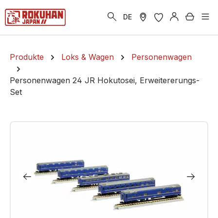
alt springen
Warenk
DE
Produkte
Loks & Wagen
Personenwagen
Personenwagen 24 JR Hokutosei, Erweitererungs-
Set
Bildergalerie überspringen