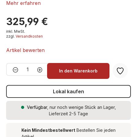
Mehr erfahren
ROKUHAN T016-2
325,99 €
inkl. MwSt.
zzgl.
Versandkosten
Artikel bewerten
Produkt Anzahl: Gib den gewünschten We
In den Warenkorb
Lokal kaufen
Verfügbar
, nur noch wenige Stück an Lager,
Lieferzeit 2-5 Tage
Kein Mindestbestellwert
Bestellen Sie jeden
Artikel