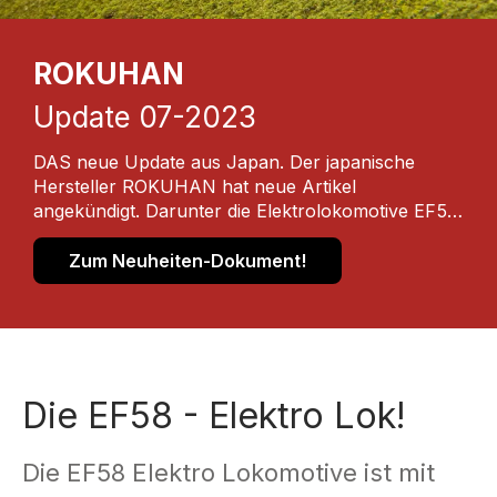
ROKUHAN
Update 07-2023
DAS neue Update aus Japan. Der japanische
Hersteller ROKUHAN hat neue Artikel
angekündigt. Darunter die Elektrolokomotive EF58
sowie das Gleis Set H. Diese können ab sofort bei
Ihrem Fachhändler bestellt werden. Weitere Details
Zum Neuheiten-Dokument!
finden Sie im Neuheiten-Dokument!
Die EF58 - Elektro Lok!
Die EF58 Elektro Lokomotive ist mit