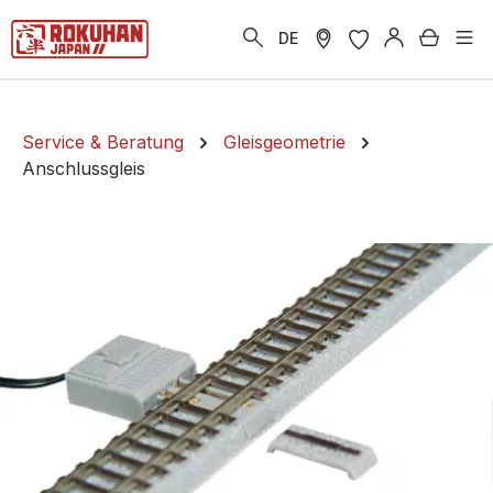
alt springen
Warenk
DE
Service & Beratung
Gleisgeometrie
Anschlussgleis