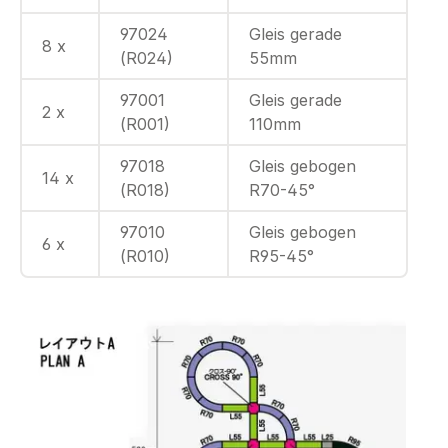
97024
Gleis gerade
8 x
(R024)
55mm
97001
Gleis gerade
2 x
(R001)
110mm
97018
Gleis gebogen
14 x
(R018)
R70-45°
97010
Gleis gebogen
6 x
(R010)
R95-45°