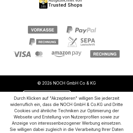
© 2026 NOCH GmbH Co & KG
Vertrag widerrufen
Aktuelle Situation
Durch Klicken auf "Akzeptieren" willigen Sie jederzeit
widerruflich ein, dass die NOCH GmbH & Co.KG und Dritte
Widerruf
Impressum
Datenschutz
Cookies und ähnliche Techniken zur Optimierung der
Webseite und Erstellung von Nutzerprofilen sowie zur
Versand und Zahlung
AGB
Cookie-Einstellungen
Anzeige von interessenbezogener Werbung einsetzen.
Barrierefreiheitserklärung
Sie willigen dabei zugleich in die Verarbeitung Ihrer Daten