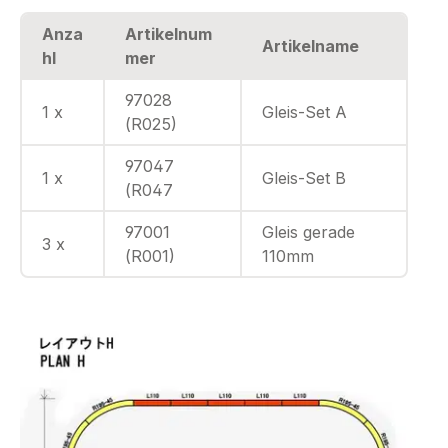
Anza
Artikelnum
Artikelname
hl
mer
97028
1 x
Gleis-Set A
(R025)
97047
1 x
Gleis-Set B
(R047
97001
Gleis gerade
3 x
(R001)
110mm