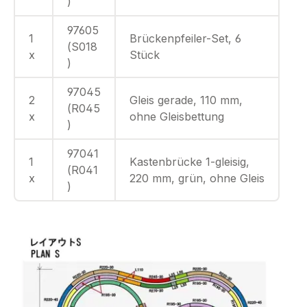
)
97605
1
Brückenpfeiler-Set, 6
(S018
x
Stück
)
97045
2
Gleis gerade, 110 mm,
(R045
x
ohne Gleisbettung
)
97041
1
Kastenbrücke 1-gleisig,
(R041
x
220 mm, grün, ohne Gleis
)