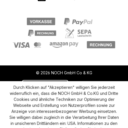
© 2026 NOCH GmbH Co & KG
Vertrag widerrufen
Aktuelle Situation
Durch Klicken auf "Akzeptieren" willigen Sie jederzeit
widerruflich ein, dass die NOCH GmbH & Co.KG und Dritte
Widerruf
Impressum
Datenschutz
Cookies und ähnliche Techniken zur Optimierung der
Webseite und Erstellung von Nutzerprofilen sowie zur
Versand und Zahlung
AGB
Cookie-Einstellungen
Anzeige von interessenbezogener Werbung einsetzen.
Barrierefreiheitserklärung
Sie willigen dabei zugleich in die Verarbeitung Ihrer Daten
in unsicheren Drittländern ein: USA. Informationen zu den