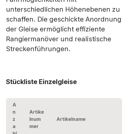
unterschiedlichen Höhenebenen zu
schaffen. Die geschickte Anordnung
der Gleise ermöglicht effiziente
Rangiermanöver und realistische
Streckenführungen.
Stückliste Einzelgleise
A
n
Artike
z
lnum
Artikelname
a
mer
hl