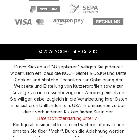
© 2026 NOCH GmbH Co & KG
Vertrag widerrufen
Aktuelle Situation
Durch Klicken auf "Akzeptieren" willigen Sie jederzeit
widerruflich ein, dass die NOCH GmbH & Co.KG und Dritte
Widerruf
Impressum
Datenschutz
Cookies und ähnliche Techniken zur Optimierung der
Webseite und Erstellung von Nutzerprofilen sowie zur
Versand und Zahlung
AGB
Cookie-Einstellungen
Anzeige von interessenbezogener Werbung einsetzen.
Barrierefreiheitserklärung
Sie willigen dabei zugleich in die Verarbeitung Ihrer Daten
in unsicheren Drittländern ein: USA. Informationen zu den
damit verbundenen Risiken finden Sie in den
Datenschutzerklärung unter 7.1.
Konfigurationsmöglichkeiten und weitere Informationen
erhalten Sie über "Mehr". Durch die Ablehnung werden