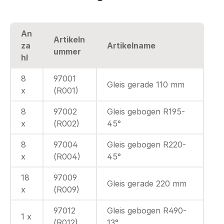
An
Artikeln
za
Artikelname
ummer
hl
8
97001
Gleis gerade 110 mm
x
(R001)
8
97002
Gleis gebogen R195-
x
(R002)
45°
8
97004
Gleis gebogen R220-
x
(R004)
45°
18
97009
Gleis gerade 220 mm
x
(R009)
97012
Gleis gebogen R490-
1 x
(R012)
13°