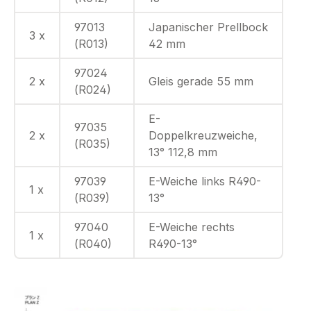
97013
Japanischer Prellbock
3 x
(R013)
42 mm
97024
2 x
Gleis gerade 55 mm
(R024)
E-
97035
2 x
Doppelkreuzweiche,
(R035)
13° 112,8 mm
97039
E-Weiche links R490-
1 x
(R039)
13°
97040
E-Weiche rechts
1 x
(R040)
R490-13°