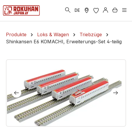
alt springen
Warenk
DE
Produkte
Loks & Wagen
Triebzüge
Shinkansen E6 KOMACHI, Erweiterungs-Set 4-teilig
Bildergalerie überspringen