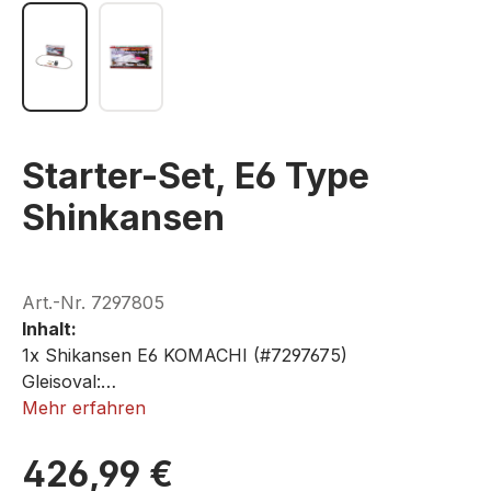
Starter-Set, E6 Type
Shinkansen
Art.-Nr.
7297805
Inhalt:
1x Shikansen E6 KOMACHI (#7297675)
Gleisoval:
12x Gebogenes Gleis R195-30° (#7297032)
Mehr erfahren
ohne Steckernetzteil!
4x Gerades Gleis (#7297009)
1x Ausgleishilfe (#7297402)
426,99 €
ROKUHAN G005-1