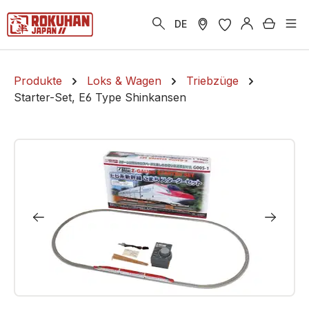
alt springen
Warenk
DE
Produkte
Loks & Wagen
Triebzüge
Starter-Set, E6 Type Shinkansen
Bildergalerie überspringen