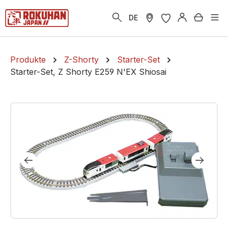
alt springen
Warenk
DE
Produkte
Z-Shorty
Starter-Set
Starter-Set, Z Shorty E259 N'EX Shiosai
Bildergalerie überspringen