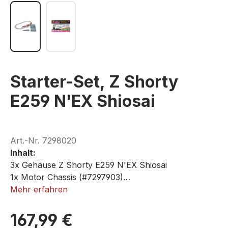
Starter-Set, Z Shorty
E259 N'EX Shiosai
Art.-Nr.
7298020
Inhalt:
3x Gehäuse Z Shorty E259 N'EX Shiosai
1x Motor Chassis (#7297903)
2x Trailer Chassis (#7297905)
Mehr erfahren
2x gerade Schiene, 110 mm
8x gebogene Schiene, R45-45°
167,99 €
1x Shorty Aufgleishilfe