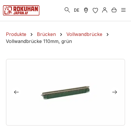
alt springen
Warenk
DE
Produkte
Brücken
Vollwandbrücke
Vollwandbrücke 110mm, grün
Bildergalerie überspringen