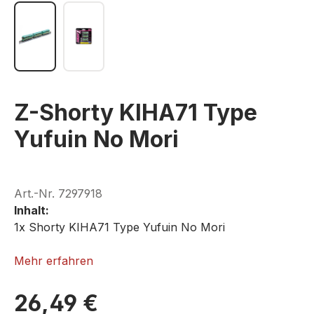
Z-Shorty KIHA71 Type
Yufuin No Mori
Art.-Nr.
7297918
Inhalt:
1x Shorty KIHA71 Type Yufuin No Mori
ROKUHAN ST007-1
Mehr erfahren
26,49 €