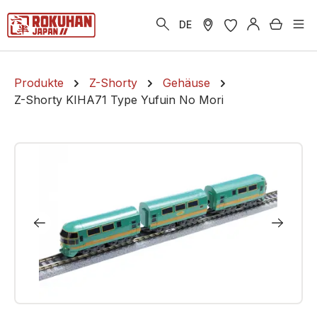
alt springen
Warenk
DE
Produkte
Z-Shorty
Gehäuse
Z-Shorty KIHA71 Type Yufuin No Mori
Bildergalerie überspringen