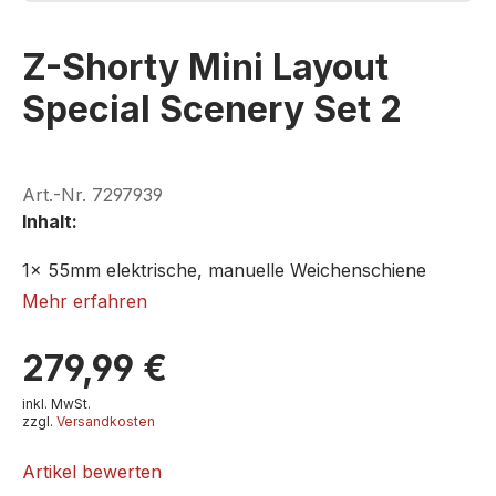
Z-Shorty Mini Layout
Special Scenery Set 2
Art.-Nr.
7297939
Inhalt:
1x 55mm elektrische, manuelle Weichenschiene
1x 55mm geschnittene Schiene
Mehr erfahren
1x 55mm gerade Schiene
1x 55mm Endschiene
279,99 €
ROKUHAN SS002-3
4x Schrauben für Weichenschiene
1x Zweistöckiges Haus C
inkl. MwSt.
zzgl.
Versandkosten
1x Hütte
36x Bäume (Je 12x Grüne, Dunkel-, Gelbgrüne)
Artikel bewerten
2x Figuren (Form und Farbe unterschiedlich)