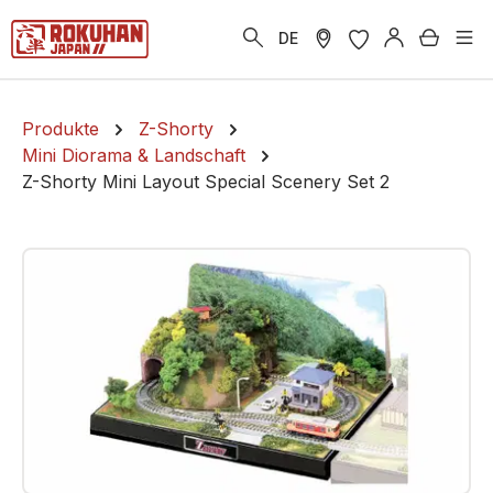
alt springen
Warenk
DE
Produkte
Z-Shorty
Mini Diorama & Landschaft
Z-Shorty Mini Layout Special Scenery Set 2
Bildergalerie überspringen