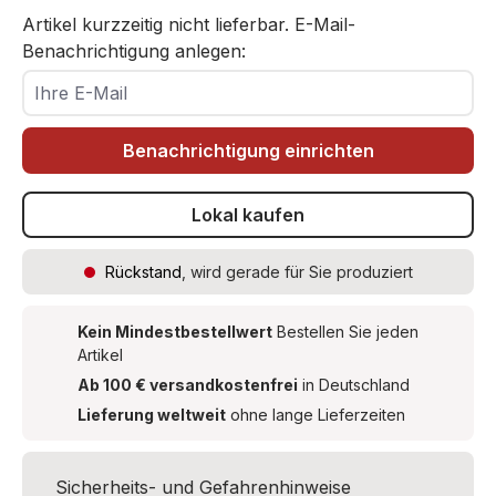
5x Gräser
Artikel kurzzeitig nicht lieferbar. E-Mail-
2x Schotter
Benachrichtigung anlegen:
2x Laub (Grün, Hellgrün)
Ihre E-Mail
4x Bahnübergang (Jap. Typ)
2x Tunnelportal (Typ A und Typ B)
8x Geländer (4x kurz / 4x lang)
Benachrichtigung einrichten
2x Zaun
Lokal kaufen
Rückstand
, wird gerade für Sie produziert
Kein Mindestbestellwert
Bestellen Sie jeden
Artikel
Ab 100 € versandkostenfrei
in Deutschland
Lieferung weltweit
ohne lange Lieferzeiten
Sicherheits- und Gefahrenhinweise