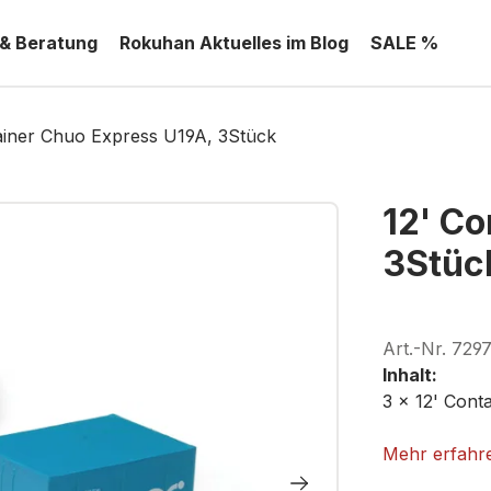
 & Beratung
Rokuhan Aktuelles im Blog
SALE %
ainer Chuo Express U19A, 3Stück
12' Co
3Stüc
Art.-Nr.
729
Inhalt:
3 x 12' Cont
ROKUHAN A
Mehr erfahr