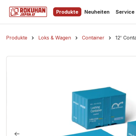
springen
Zur Hauptnavigation springen
Produkte
Neuheiten
Service
Produkte
Loks & Wagen
Container
12' Cont
Bildergalerie überspringen