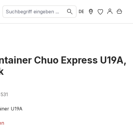
Ware
DE
ntainer Chuo Express U19A,
k
7531
ainer U19A
104-3
en