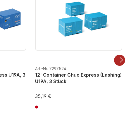
Art.-Nr. 7297524
ess U19A, 3
12' Container Chuo Express (Lashing)
U19A, 3 Stück
35,19 €
ten
Preise inkl. MwSt. zzgl. Versandkosten