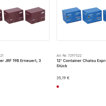
521
Art.-Nr. 7297522
er JRF 19B Erneuert, 3
12' Container Chatsu Expr
Stück
35,19 €
St. zzgl. Versandkosten
Preise inkl. MwSt. zzgl. Versandkos