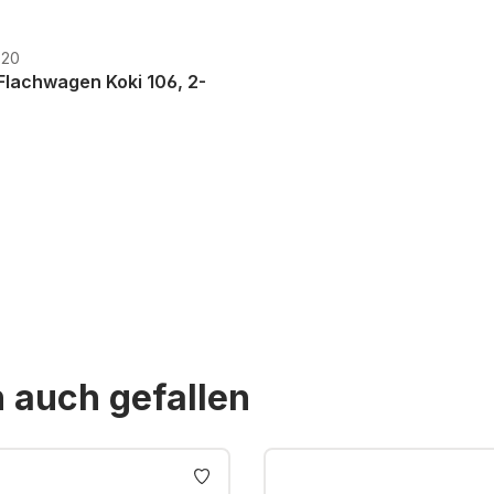
720
Flachwagen Koki 106, 2-
St. zzgl. Versandkosten
n auch gefallen