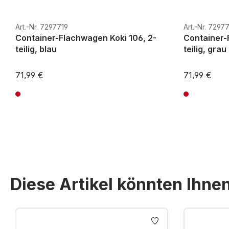
Art.-Nr. 7297719
Art.-Nr. 7297
Container-Flachwagen Koki 106, 2-
Container-
teilig, blau
teilig, grau
71,99 €
71,99 €
Preise inkl. MwSt. zzgl. Versandkosten
Preise inkl. Mw
Diese Artikel könnten Ihne
Produktgalerie überspringen