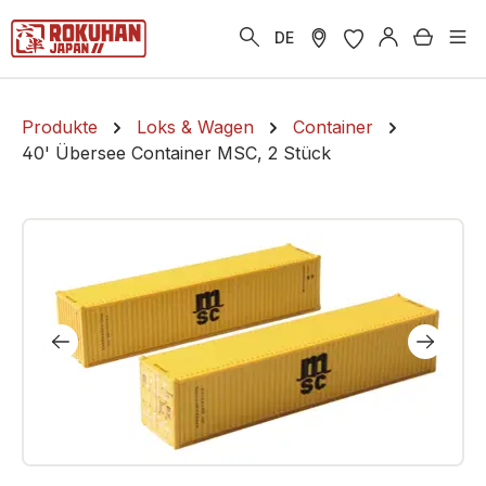
alt springen
Warenk
DE
Produkte
Loks & Wagen
Container
40' Übersee Container MSC, 2 Stück
Bildergalerie überspringen