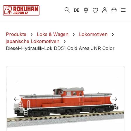
alt springen
Warenk
DE
Produkte
Loks & Wagen
Lokomotiven
japanische Lokomotiven
Diesel-Hydraulik-Lok DD51 Cold Area JNR Color
Bildergalerie überspringen