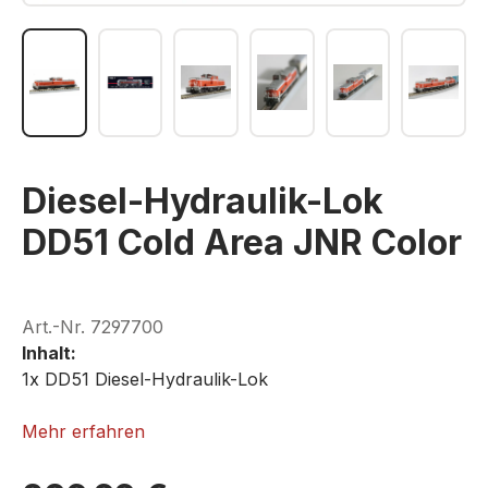
Diesel-Hydraulik-Lok
DD51 Cold Area JNR Color
Art.-Nr.
7297700
Inhalt:
1x DD51 Diesel-Hydraulik-Lok
ROKUHAN T002-1
Mehr erfahren