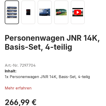
Personenwagen JNR 14K,
Basis-Set, 4-teilig
Art.-Nr.
7297704
Inhalt:
1x Personenwagen JNR 14K, Basis-Set, 4-teilig
ROKUHAN T006-1
Mehr erfahren
266,99 €