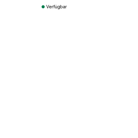
Verfügbar
osten
Preise inkl. MwSt. zzgl. Versandkosten