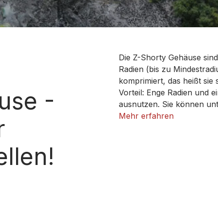
Die Z-Shorty Gehäuse sind 
Radien (bis zu Mindestrad
komprimiert, das heißt sie 
use -
Vorteil: Enge Radien und 
ausnutzen. Sie können un
und auch deutschen Model
Mehr erfahren
r
DB 491 - Gläserner Zug. Ei
Gehäuse werden durch Eins
llen!
Zügen und können auf klei
werden!