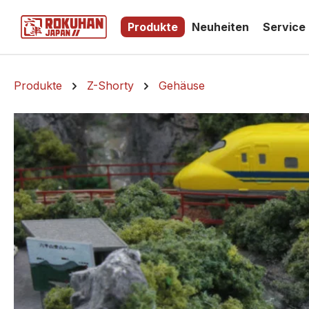
springen
Zur Hauptnavigation springen
Produkte
Neuheiten
Service
Produkte
Z-Shorty
Gehäuse