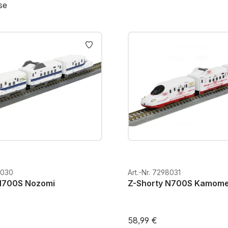
se
8030
Art.-Nr. 7298031
N700S Nozomi
Z-Shorty N700S Kamom
58,99 €