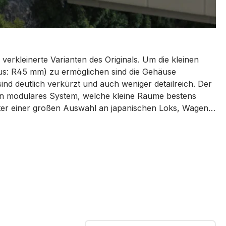
verkleinerte Varianten des Originals. Um die kleinen
ius: R45 mm) zu ermöglichen sind die Gehäuse
sind deutlich verkürzt und auch weniger detailreich. Der
ein modulares System, welche kleine Räume bestens
ter einer großen Auswahl an japanischen Loks, Wagen
len wie dem ICE3 oder der hochwertigen Neuheit der
n absolutes Highlight im Z-Shorty Sortiment. Die
atz der lauffähigen Fahrgestelle zu funktionsfähigen
nsten Flächen von nur 10,5 x 16,5 cm betrieben