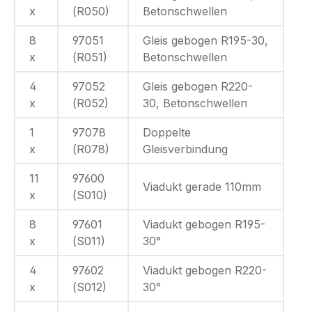
x
(R050)
Betonschwellen
8
97051
Gleis gebogen R195-30,
x
(R051)
Betonschwellen
4
97052
Gleis gebogen R220-
x
(R052)
30, Betonschwellen
1
97078
Doppelte
x
(R078)
Gleisverbindung
11
97600
Viadukt gerade 110mm
x
(S010)
8
97601
Viadukt gebogen R195-
x
(S011)
30°
4
97602
Viadukt gebogen R220-
x
(S012)
30°