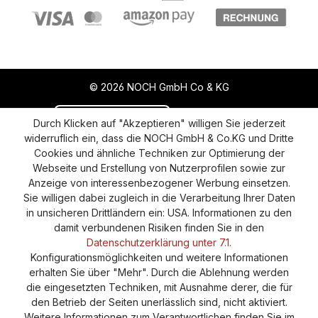
© 2026 NOCH GmbH Co & KG
Vertrag widerrufen
Aktuelle Situation
Durch Klicken auf "Akzeptieren" willigen Sie jederzeit
widerruflich ein, dass die NOCH GmbH & Co.KG und Dritte
Widerruf
Impressum
Datenschutz
Cookies und ähnliche Techniken zur Optimierung der
Webseite und Erstellung von Nutzerprofilen sowie zur
Versand und Zahlung
AGB
Cookie-Einstellungen
Anzeige von interessenbezogener Werbung einsetzen.
Barrierefreiheitserklärung
Sie willigen dabei zugleich in die Verarbeitung Ihrer Daten
in unsicheren Drittländern ein: USA. Informationen zu den
damit verbundenen Risiken finden Sie in den
Datenschutzerklärung unter 7.1.
Konfigurationsmöglichkeiten und weitere Informationen
erhalten Sie über "Mehr". Durch die Ablehnung werden
die eingesetzten Techniken, mit Ausnahme derer, die für
den Betrieb der Seiten unerlässlich sind, nicht aktiviert.
Weitere Informationen zum Verantwortlichen finden Sie im