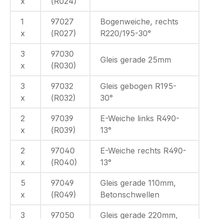
x
(R024)
1
97027
Bogenweiche, rechts
x
(R027)
R220/195-30°
3
97030
Gleis gerade 25mm
x
(R030)
3
97032
Gleis gebogen R195-
x
(R032)
30°
2
97039
E-Weiche links R490-
x
(R039)
13°
2
97040
E-Weiche rechts R490-
x
(R040)
13°
5
97049
Gleis gerade 110mm,
x
(R049)
Betonschwellen
3
97050
Gleis gerade 220mm,