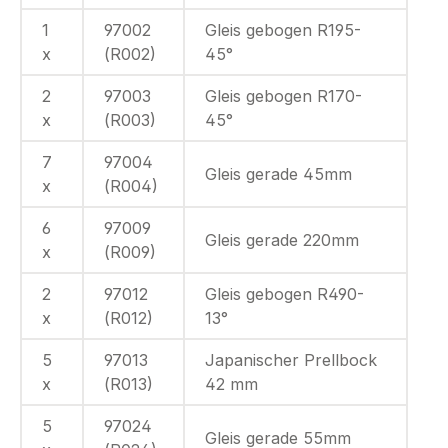
1
97002
Gleis gebogen R195-
x
(R002)
45°
2
97003
Gleis gebogen R170-
x
(R003)
45°
7
97004
Gleis gerade 45mm
x
(R004)
6
97009
Gleis gerade 220mm
x
(R009)
2
97012
Gleis gebogen R490-
x
(R012)
13°
5
97013
Japanischer Prellbock
x
(R013)
42 mm
5
97024
Gleis gerade 55mm