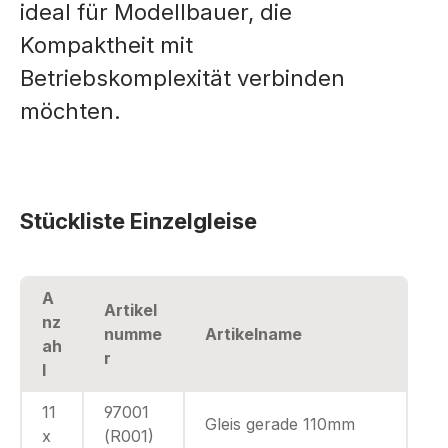
ideal für Modellbauer, die
Kompaktheit mit
Betriebskomplexität verbinden
möchten.
Stückliste Einzelgleise
A
Artikel
nz
numme
Artikelname
ah
r
l
11
97001
Gleis gerade 110mm
x
(R001)