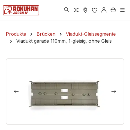
alt springen
Warenk
DE
Produkte
Brücken
Viadukt-Gleissegmente
Viadukt gerade 110mm, 1-gleisig, ohne Gleis
Bildergalerie überspringen