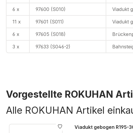
6 x
97600 (S010)
Viadukt 
11 x
97601 (S011)
Viadukt 
6 x
97605 (S018)
Brückenp
3 x
97633 (S046-2)
Bahnstei
Vorgestellte ROKUHAN Arti
Alle ROKUHAN Artikel einka
Viadukt gebogen R195-30°