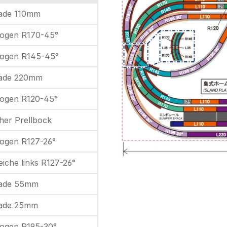
rade 110mm
bogen R170-45°
bogen R145-45°
rade 220mm
bogen R120-45°
her Prellbock
bogen R127-26°
eiche links R127-26°
rade 55mm
rade 25mm
bogen R195-30°