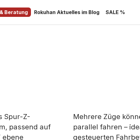
 & Beratung
Rokuhan Aktuelles im Blog
SALE %
s Spur-Z-
Mehrere Züge könne
mm, passend auf
parallel fahren – id
i ebene
gesteuerten Fahrbe