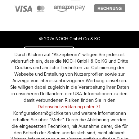
© 2026 NOCH GmbH Co & KG
Vertrag widerrufen
Aktuelle Situation
Durch Klicken auf "Akzeptieren" willigen Sie jederzeit
widerruflich ein, dass die NOCH GmbH & Co.KG und Dritte
Widerruf
Impressum
Datenschutz
Cookies und ähnliche Techniken zur Optimierung der
Webseite und Erstellung von Nutzerprofilen sowie zur
Versand und Zahlung
AGB
Cookie-Einstellungen
Anzeige von interessenbezogener Werbung einsetzen.
Barrierefreiheitserklärung
Sie willigen dabei zugleich in die Verarbeitung Ihrer Daten
in unsicheren Drittländern ein: USA. Informationen zu den
damit verbundenen Risiken finden Sie in den
Datenschutzerklärung unter 7.1.
Konfigurationsmöglichkeiten und weitere Informationen
erhalten Sie über "Mehr". Durch die Ablehnung werden
die eingesetzten Techniken, mit Ausnahme derer, die für
den Betrieb der Seiten unerlässlich sind, nicht aktiviert.