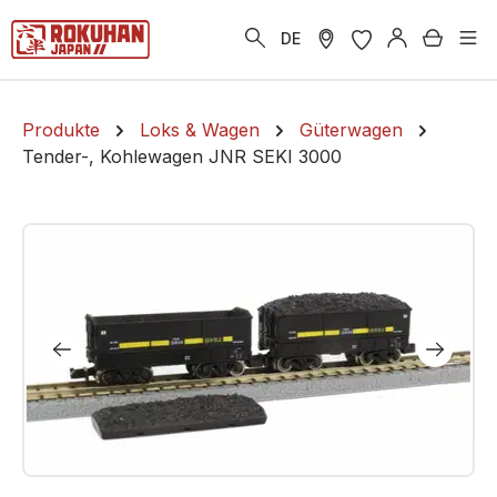
alt springen
Warenk
DE
Produkte
Loks & Wagen
Güterwagen
Tender-, Kohlewagen JNR SEKI 3000
Bildergalerie überspringen