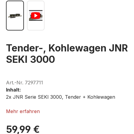
Tender-, Kohlewagen JNR
SEKI 3000
Art.-Nr.
7297711
Inhalt:
2x JNR Serie SEKI 3000, Tender + Kohlewagen
ROKUHAN T005-1
Mehr erfahren
59,99 €