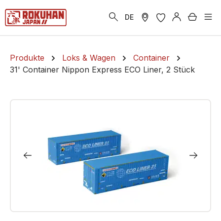
alt springen
Warenk
DE
Produkte
Loks & Wagen
Container
31' Container Nippon Express ECO Liner, 2 Stück
Bildergalerie überspringen