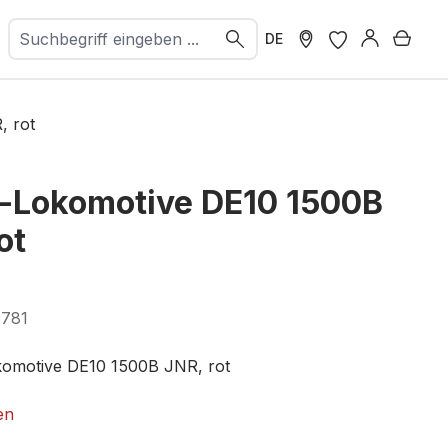
Ware
DE
, rot
l-Lokomotive DE10 1500B
ot
7781
okomotive DE10 1500B JNR, rot
012-5
en