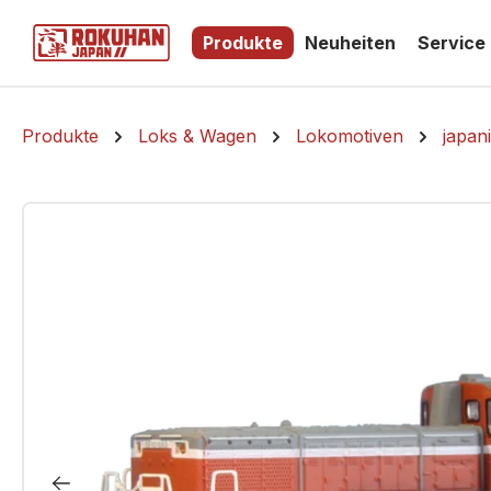
springen
Zur Hauptnavigation springen
Produkte
Neuheiten
Service
Produkte
Loks & Wagen
Lokomotiven
japan
Bildergalerie überspringen