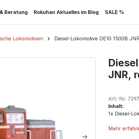
 & Beratung
Rokuhan Aktuelles im Blog
SALE %
ische Lokomotiven
Diesel-Lokomotive DE10 1500B JNR
Diese
JNR, r
Art.-Nr.
729
Inhalt:
1x Diesel-L
ROKUHAN T
Mehr erfahr