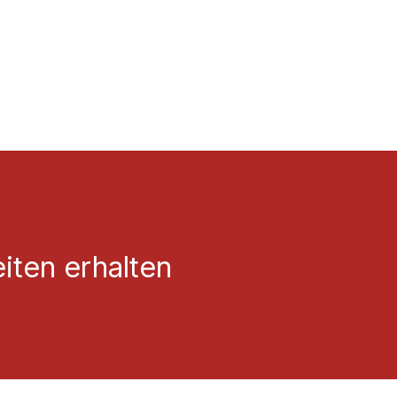
St. zzgl. Versandkosten
Preise inkl. MwSt. zzgl. Versandkos
iten erhalten