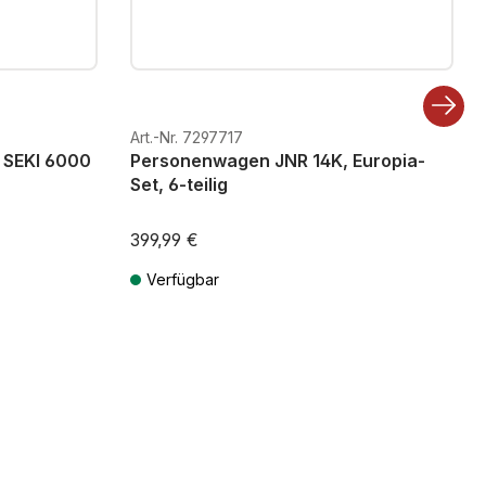
Art.-Nr. 7297717
 SEKI 6000
Personenwagen JNR 14K, Europia-
Set, 6-teilig
399,99 €
Verfügbar
ten
Preise inkl. MwSt. zzgl. Versandkosten