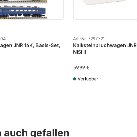
704
Art.-Nr. 7297721
gen JNR 14K, Basis-Set,
Kalksteinbruchwagen JNR
NISHI
59,99 €
Verfügbar
St. zzgl. Versandkosten
Preise inkl. MwSt. zzgl. Versandkos
n auch gefallen