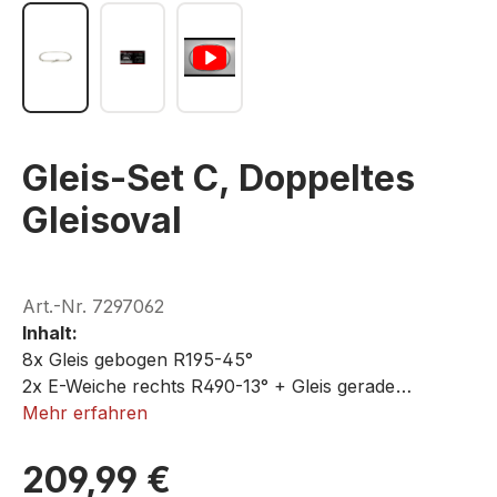
Gleis-Set C, Doppeltes
Gleisoval
Art.-Nr.
7297062
Inhalt:
8x Gleis gebogen R195-45°
2x E-Weiche rechts R490-13° + Gleis gerade
1x Aufgleishilfe
Mehr erfahren
900 x 460 mm
4x Gleis gerade, 220 mm
4x Gleis gerade, 110 mm
209,99 €
ROKUHAN R062
8x Gleis gebogen R220-45°