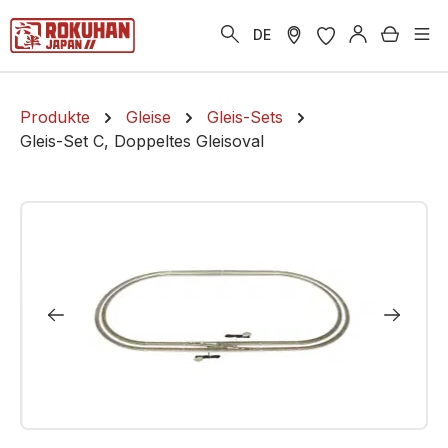
alt springen
Warenk
DE
Produkte
Gleise
Gleis-Sets
Gleis-Set C, Doppeltes Gleisoval
Bildergalerie überspringen