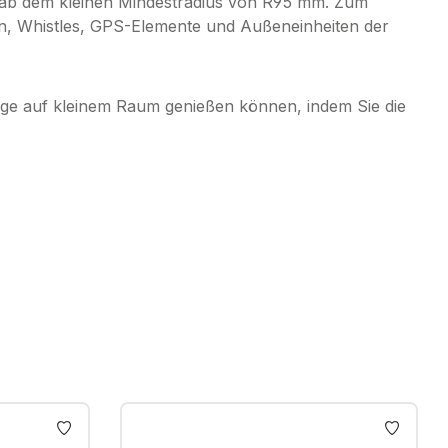
 ab dem kleinen Mindestradius von R95 mm. Zum
en, Whistles, GPS-Elemente und Außeneinheiten der
lage auf kleinem Raum genießen können, indem Sie die