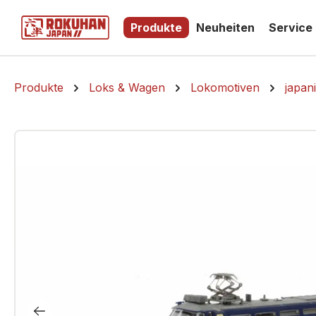
springen
Zur Hauptnavigation springen
Produkte
Neuheiten
Service
Produkte
Loks & Wagen
Lokomotiven
japan
Bildergalerie überspringen