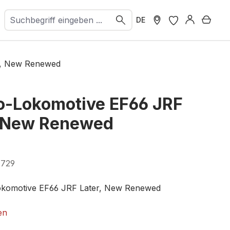
Ware
DE
r, New Renewed
ro-Lokomotive EF66 JRF
, New Renewed
7729
Lokomotive EF66 JRF Later, New Renewed
008-4
en