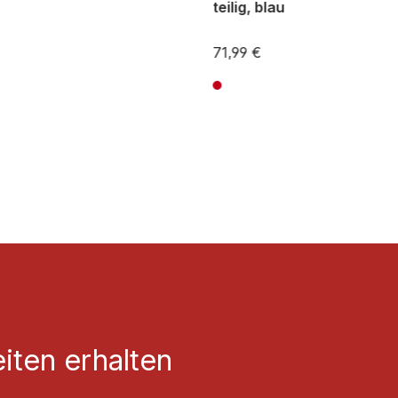
teilig, blau
71,99 €
St. zzgl. Versandkosten
Preise inkl. MwSt. zzgl. Versandkos
iten erhalten