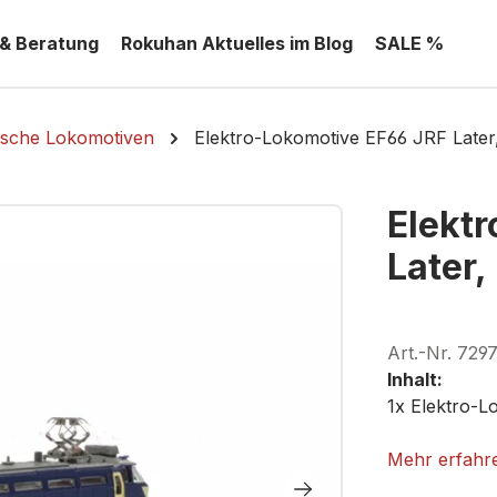
 & Beratung
Rokuhan Aktuelles im Blog
SALE %
ische Lokomotiven
Elektro-Lokomotive EF66 JRF Late
Elekt
Later
Art.-Nr.
729
Inhalt:
1x Elektro-
ROKUHAN T
Mehr erfahr